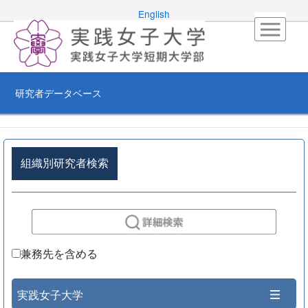
English
研究者データベース
組織別研究者検索
兼務先を含める
実践女子大学