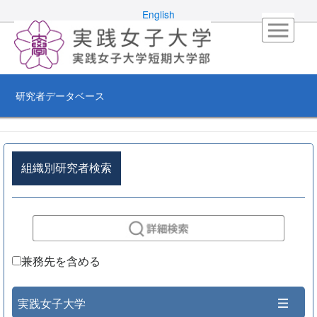
English
研究者データベース
組織別研究者検索
兼務先を含める
実践女子大学