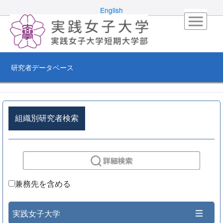
English
研究者データベース
組織別研究者検索
兼務先を含める
実践女子大学