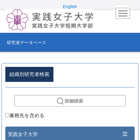
English
研究者データベース
組織別研究者検索
兼務先を含める
実践女子大学