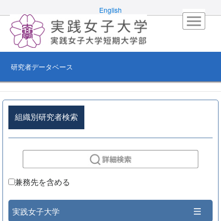
English
研究者データベース
組織別研究者検索
兼務先を含める
実践女子大学