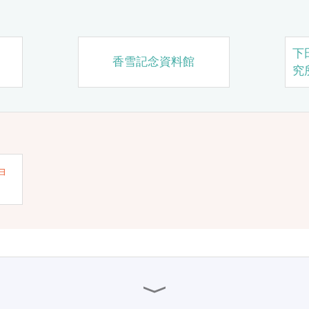
下
香雪記念資料館
究
ョ