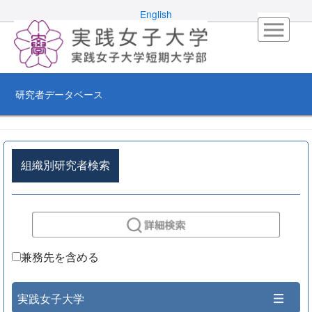
English
研究者データベース
組織別研究者検索
兼務先を含める
実践女子大学