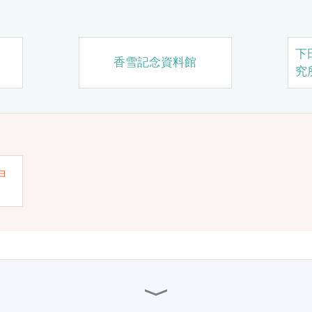
下
香雪記念資料館
究
ョ