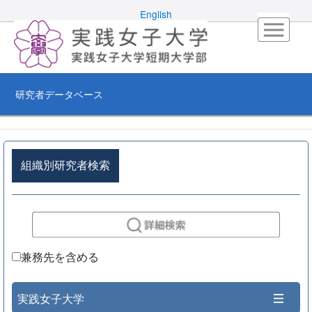
English
研究者データベース
組織別研究者検索
兼務先を含める
実践女子大学