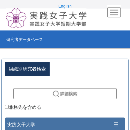
English
研究者データベース
組織別研究者検索
兼務先を含める
実践女子大学