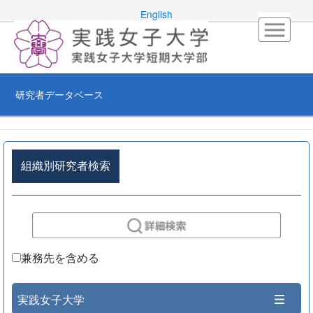
English
研究者データベース
組織別研究者検索
兼務先を含める
実践女子大学