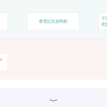
下
香雪記念資料館
究
ョ