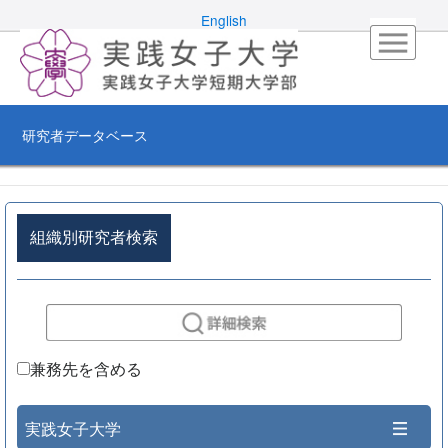
English
研究者データベース
組織別研究者検索
兼務先を含める
実践女子大学