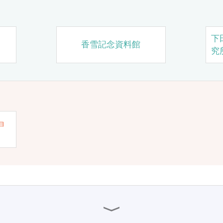
下
香雪記念資料館
究
ョ