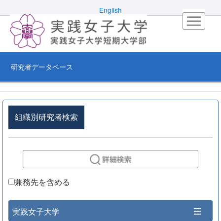
English
研究者データベース
組織別研究者検索
兼務先を含める
実践女子大学