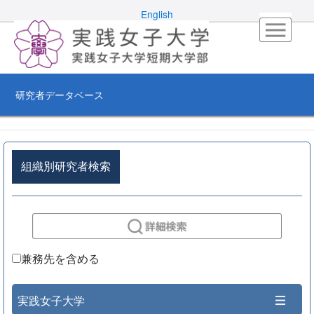
English
研究者データベース
組織別研究者検索
兼務先を含める
実践女子大学