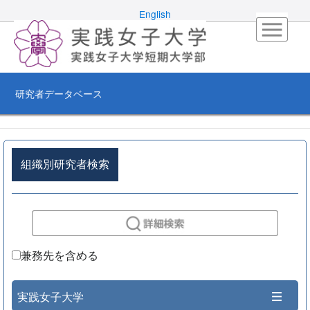
English
研究者データベース
組織別研究者検索
兼務先を含める
実践女子大学