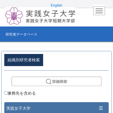
English
研究者データベース
組織別研究者検索
兼務先を含める
実践女子大学