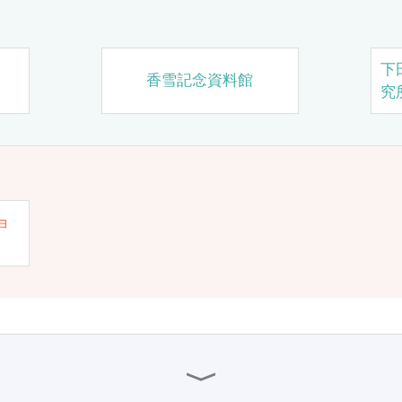
下
香雪記念資料館
究
ョ