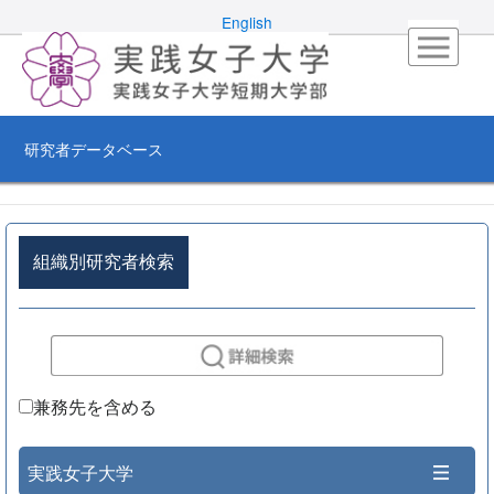
English
研究者データベース
組織別研究者検索
兼務先を含める
実践女子大学