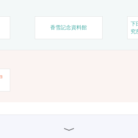
下
香雪記念資料館
究
ョ