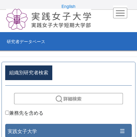
English
研究者データベース
組織別研究者検索
兼務先を含める
実践女子大学