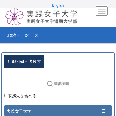
English
研究者データベース
組織別研究者検索
兼務先を含める
実践女子大学