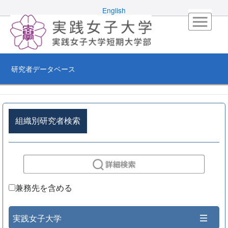
English
研究者データベース
組織別研究者検索
兼務先を含める
実践女子大学