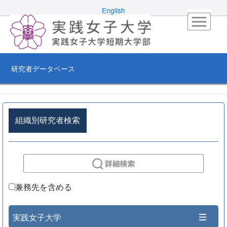
English
研究者データベース
組織別研究者検索
兼務先を含める
実践女子大学