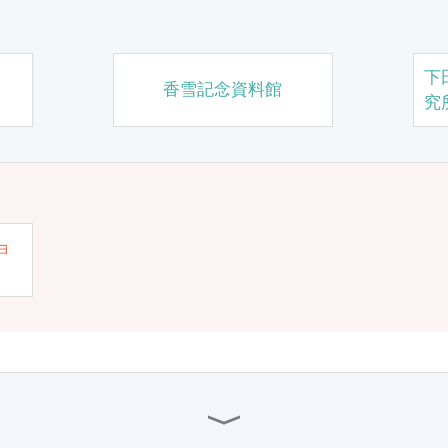
下
香雪記念資料館
究
ョ