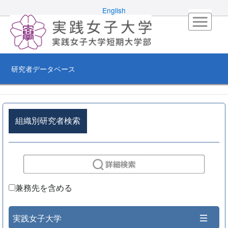
English
研究者データベース
組織別研究者検索
兼務先を含める
実践女子大学