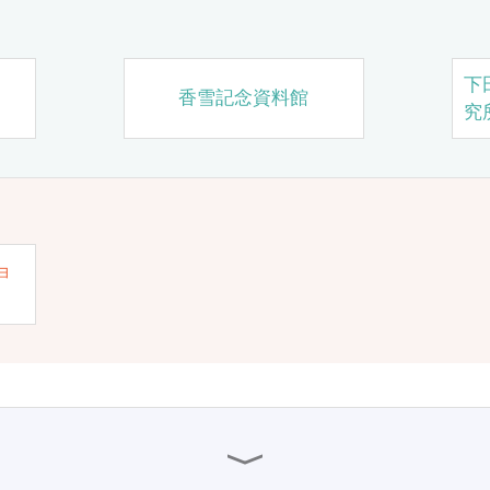
下
香雪記念資料館
究
ョ