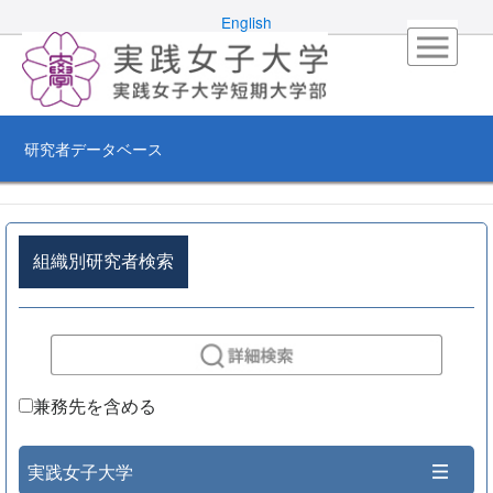
English
研究者データベース
組織別研究者検索
兼務先を含める
実践女子大学