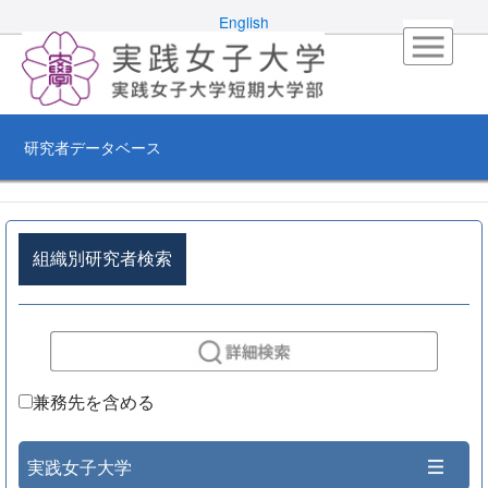
English
研究者データベース
組織別研究者検索
兼務先を含める
実践女子大学