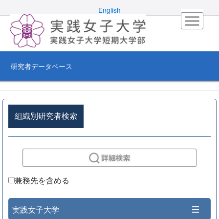
English
研究者データベース
組織別研究者検索
兼務先を含める
実践女子大学