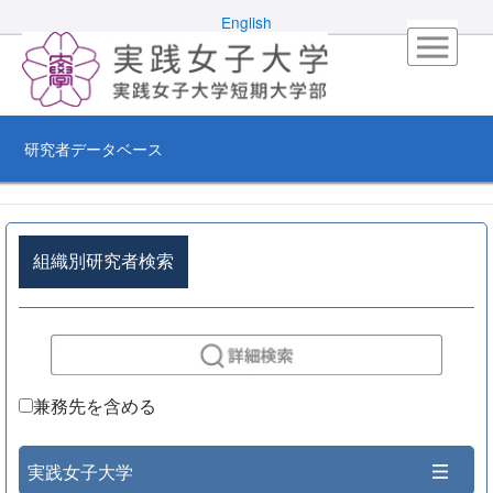
English
研究者データベース
組織別研究者検索
兼務先を含める
実践女子大学