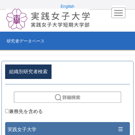
English
研究者データベース
組織別研究者検索
兼務先を含める
実践女子大学