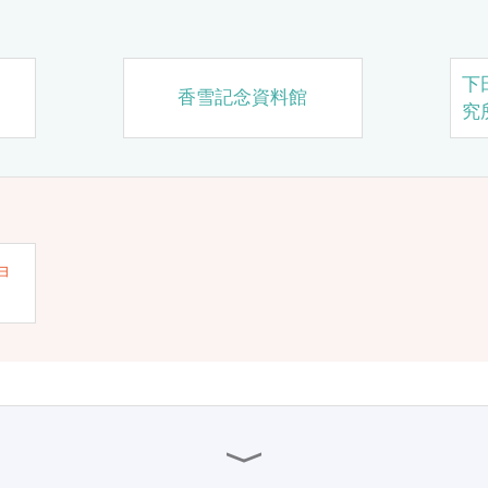
下
香雪記念資料館
究
ョ