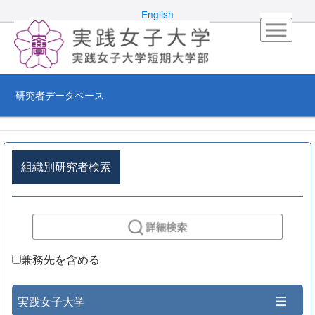
English
研究者データベース
組織別研究者検索
兼務先を含める
実践女子大学