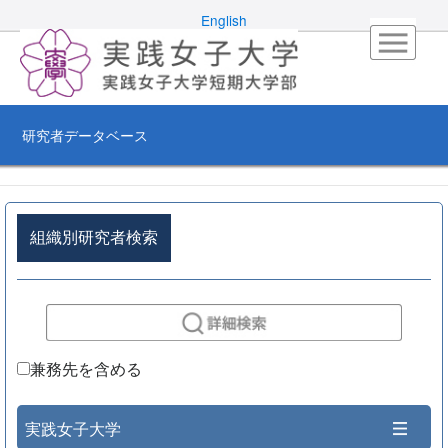
English
研究者データベース
組織別研究者検索
兼務先を含める
実践女子大学