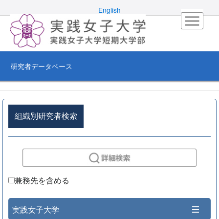
English
研究者データベース
組織別研究者検索
兼務先を含める
実践女子大学