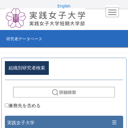
English
研究者データベース
組織別研究者検索
兼務先を含める
実践女子大学