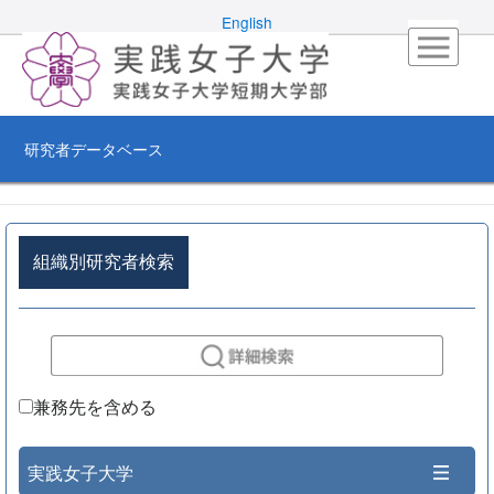
English
研究者データベース
組織別研究者検索
兼務先を含める
実践女子大学