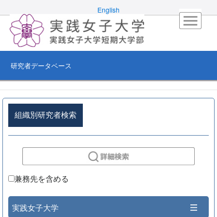
English
研究者データベース
組織別研究者検索
兼務先を含める
実践女子大学