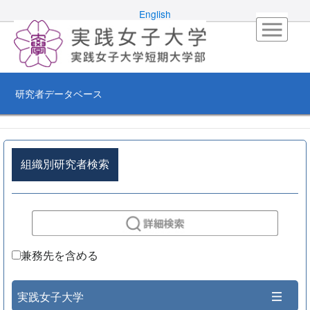
English
研究者データベース
組織別研究者検索
兼務先を含める
実践女子大学