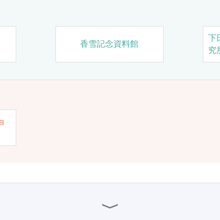
下
香雪記念資料館
究
ョ