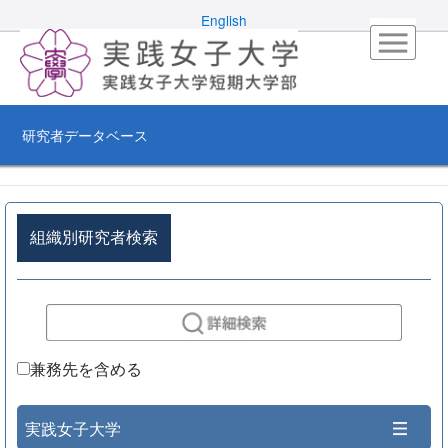
English
研究者データベース
組織別研究者検索
兼務先を含める
実践女子大学