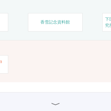
下
香雪記念資料館
究
ョ