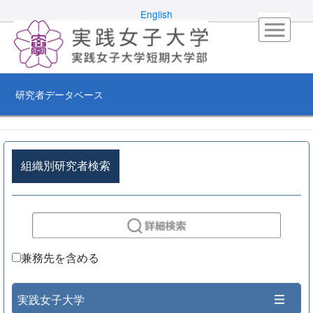
English
研究者データベース
組織別研究者検索
兼務先を含める
実践女子大学