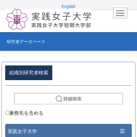
English
研究者データベース
組織別研究者検索
兼務先を含める
実践女子大学