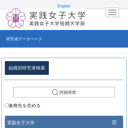
English
研究者データベース
組織別研究者検索
兼務先を含める
実践女子大学