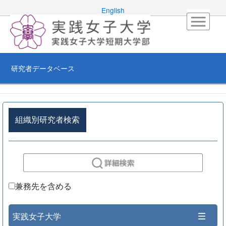
English
研究者データベース
組織別研究者検索
兼務先を含める
実践女子大学