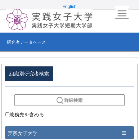
English
研究者データベース
組織別研究者検索
兼務先を含める
実践女子大学