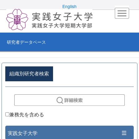
English
研究者データベース
組織別研究者検索
兼務先を含める
実践女子大学